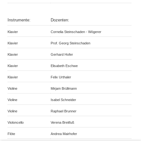
Instrumente:
Dozenten:
Klavier
Cornelia Steinschaden - Wögerer
Klavier
Prof. Georg Steinschaden
Klavier
Gerhard Hofer
Klavier
Elisabeth Eschwe
Klavier
Felix Urthaler
Violine
Mirjam Brüllmann
Violine
Isabel Schneider
Violine
Raphael Brunner
Violoncello
Verena Breitfuß
Flöte
Andrea Mairhofer