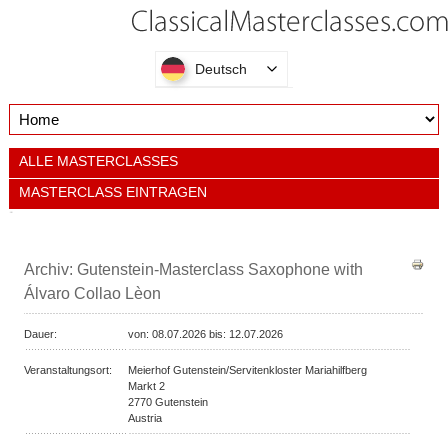
Deutsch
ALLE MASTERCLASSES
MASTERCLASS EINTRAGEN
Archiv: Gutenstein-Masterclass Saxophone with
Álvaro Collao Lèon
Dauer:
von:
08.07.2026 bis:
12.07.2026
Veranstaltungsort:
Meierhof Gutenstein/Servitenkloster Mariahilfberg
Markt 2
2770
Gutenstein
Austria