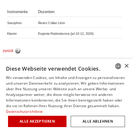
Instrumente:
Dozenten:
Saxophon
Álvaro Collao Lèon
Klavier
Evgenia Radoslavova (jul 10-12, 2026)
zurück
×
Diese Webseite verwendet Cookies.
© copyright by classicalmasterclasses.com | powered by masterhomepage.ch
Wir verwenden Cookies, um Inhalte und Anzeigen zu personalisieren
GERM
und unseren Datenverkehr zu analysieren. Wir geben Informationen
über Ihre Nutzung unserer Website auch an unsere Werbe- und
ENGLI
Analysepartner weiter, die diese möglicherweise mit anderen
Informationen kombinieren, die Sie ihnen bereitgestellt haben oder
ITALIA
die sie im Rahmen Ihrer Nutzung ihrer Dienste gesammelt haben.
Datenschutzrichtlinie
FRENC
ALLE AKZEPTIEREN
ALLE ABLEHNEN
SPANI