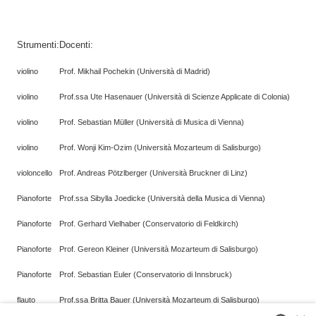
Strumenti:
Docenti:
violino
Prof. Mikhail Pochekin (Università di Madrid)
violino
Prof.ssa Ute Hasenauer (Università di Scienze Applicate di Colonia)
violino
Prof. Sebastian Müller (Università di Musica di Vienna)
violino
Prof. Wonji Kim-Ozim (Università Mozarteum di Salisburgo)
violoncello
Prof. Andreas Pötzlberger (Università Bruckner di Linz)
Pianoforte
Prof.ssa Sibylla Joedicke (Università della Musica di Vienna)
Pianoforte
Prof. Gerhard Vielhaber (Conservatorio di Feldkirch)
Pianoforte
Prof. Gereon Kleiner (Università Mozarteum di Salisburgo)
Pianoforte
Prof. Sebastian Euler (Conservatorio di Innsbruck)
flauto
Prof.ssa Britta Bauer (Università Mozarteum di Salisburgo)