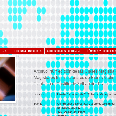
Costo
Preguntas frecuentes
Oportunidades publicitarias
Términos y condicione
Archivo: 48.ª edición de las Clases Magistral
Magistrales Internacionales de Piano, Violín,
Flauta en el Castillo de Zell an der Pram
Duración:
Desde:
19 de julio de 2026 hasta:
25 de julio d
Evento:
Centro educativo estatal Castillo de Zell an de
Schlossstrasse 1,
4755
Zell an der Pram,