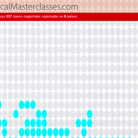
cluye
237
clases magistrales registradas en
8
países.