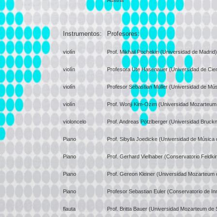
Austria
Instrumentos:
Profesores:
violín
Prof. Mikhail Pochekin (Universidad de Madrid)
violín
Profesora Ute Hasenauer (Universidad de Cien
violín
Profesor Sebastian Müller (Universidad de Mús
violín
Prof. Wonji Kim-Ozim (Universidad Mozarteum
violoncelo
Prof. Andreas Pötzlberger (Universidad Bruckn
Piano
Prof. Sibylla Joedicke (Universidad de Música 
Piano
Prof. Gerhard Vielhaber (Conservatorio Feldki
Piano
Prof. Gereon Kleiner (Universidad Mozarteum 
Piano
Profesor Sebastian Euler (Conservatorio de I
flauta
Prof. Britta Bauer (Universidad Mozarteum de 