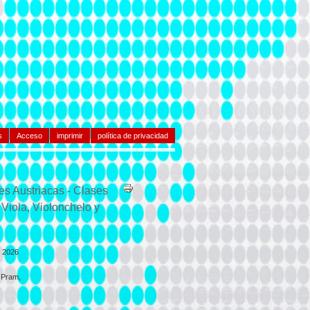
s
Acceso
imprimir
política de privacidad
es Austriacas - Clases
 Viola, Violonchelo y
e 2026
r Pram,