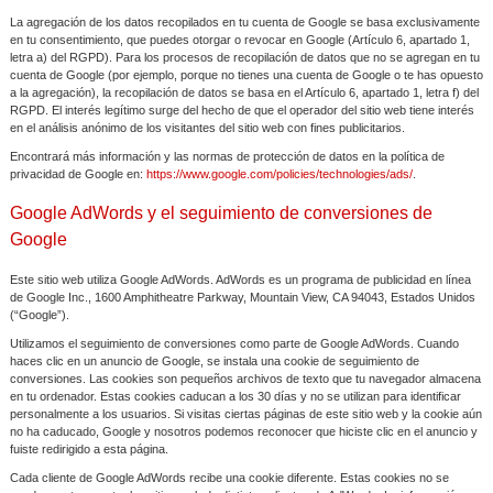
La agregación de los datos recopilados en tu cuenta de Google se basa exclusivamente
en tu consentimiento, que puedes otorgar o revocar en Google (Artículo 6, apartado 1,
letra a) del RGPD). Para los procesos de recopilación de datos que no se agregan en tu
cuenta de Google (por ejemplo, porque no tienes una cuenta de Google o te has opuesto
a la agregación), la recopilación de datos se basa en el Artículo 6, apartado 1, letra f) del
RGPD. El interés legítimo surge del hecho de que el operador del sitio web tiene interés
en el análisis anónimo de los visitantes del sitio web con fines publicitarios.
Encontrará más información y las normas de protección de datos en la política de
privacidad de Google en:
https://www.google.com/policies/technologies/ads/
.
Google AdWords y el seguimiento de conversiones de
Google
Este sitio web utiliza Google AdWords. AdWords es un programa de publicidad en línea
de Google Inc., 1600 Amphitheatre Parkway, Mountain View, CA 94043, Estados Unidos
(“Google”).
Utilizamos el seguimiento de conversiones como parte de Google AdWords. Cuando
haces clic en un anuncio de Google, se instala una cookie de seguimiento de
conversiones. Las cookies son pequeños archivos de texto que tu navegador almacena
en tu ordenador. Estas cookies caducan a los 30 días y no se utilizan para identificar
personalmente a los usuarios. Si visitas ciertas páginas de este sitio web y la cookie aún
no ha caducado, Google y nosotros podemos reconocer que hiciste clic en el anuncio y
fuiste redirigido a esta página.
Cada cliente de Google AdWords recibe una cookie diferente. Estas cookies no se