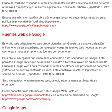
El uso de YouTube responde al interés de presentar nuestro contenido en línea de forma
atractiva. Esto constituye un interés legítimo en el sentido del artículo 6, apartado 1, letra
f) del RGPD.
Encontrará más información sobre cómo se gestionan los datos de los usuarios en la
política de privacidad de YouTube, disponible en:
https://www.google.de/intl/de/policies/privacy
.
Fuentes web de Google
Este sitio web utiliza fuentes web proporcionadas por Google para una visualización
uniforme. Al visitar una página, su navegador carga las fuentes web necesarias en su
caché para mostrar el texto y las fuentes correctamente.
Para ello, el navegador que utiliza debe conectarse a los servidores de Google. Esto
permite a Google saber que se accedió a nuestro sitio web a través de su dirección IP.
El uso de Google Web Fonts responde al interés de ofrecer una presentación coherente
y atractiva de nuestro contenido en línea. Esto constituye un interés legítimo en el
sentido del artículo 6, apartado 1, letra f) del RGPD.
Si su navegador no admite fuentes web, se utilizará una fuente estándar de su
ordenador.
Puede encontrar más información sobre Google Web Fonts en
https://developers.google.com/fonts/faq
y en la política de privacidad de Google:
https://www.google.com/policies/privacy/
.
Google Maps