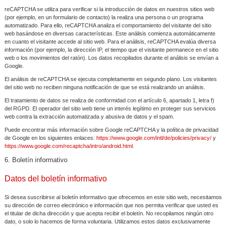
reCAPTCHA se utiliza para verificar si la introducción de datos en nuestros sitios web
(por ejemplo, en un formulario de contacto) la realiza una persona o un programa
automatizado. Para ello, reCAPTCHA analiza el comportamiento del visitante del sitio
web basándose en diversas características. Este análisis comienza automáticamente
en cuanto el visitante accede al sitio web. Para el análisis, reCAPTCHA evalúa diversa
información (por ejemplo, la dirección IP, el tiempo que el visitante permanece en el sitio
web o los movimientos del ratón). Los datos recopilados durante el análisis se envían a
Google.
El análisis de reCAPTCHA se ejecuta completamente en segundo plano. Los visitantes
del sitio web no reciben ninguna notificación de que se está realizando un análisis.
El tratamiento de datos se realiza de conformidad con el artículo 6, apartado 1, letra f)
del RGPD. El operador del sitio web tiene un interés legítimo en proteger sus servicios
web contra la extracción automatizada y abusiva de datos y el spam.
Puede encontrar más información sobre Google reCAPTCHA y la política de privacidad
de Google en los siguientes enlaces:
https://www.google.com/intl/de/policies/privacy/
y
https://www.google.com/recaptcha/intro/android.html
.
6. Boletín informativo
Datos del boletín informativo
Si desea suscribirse al boletín informativo que ofrecemos en este sitio web, necesitamos
su dirección de correo electrónico e información que nos permita verificar que usted es
el titular de dicha dirección y que acepta recibir el boletín. No recopilamos ningún otro
dato, o solo lo hacemos de forma voluntaria. Utilizamos estos datos exclusivamente