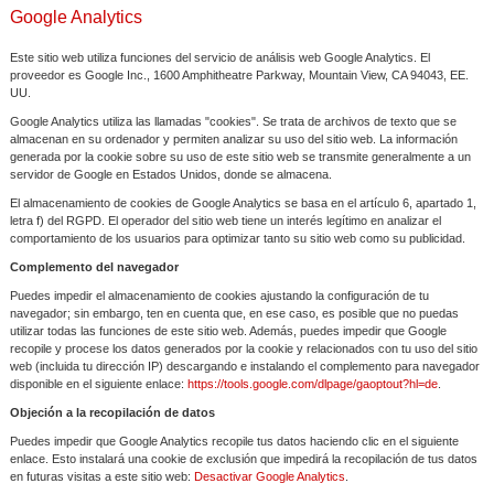
Google Analytics
Este sitio web utiliza funciones del servicio de análisis web Google Analytics. El
proveedor es Google Inc., 1600 Amphitheatre Parkway, Mountain View, CA 94043, EE.
UU.
Google Analytics utiliza las llamadas "cookies". Se trata de archivos de texto que se
almacenan en su ordenador y permiten analizar su uso del sitio web. La información
generada por la cookie sobre su uso de este sitio web se transmite generalmente a un
servidor de Google en Estados Unidos, donde se almacena.
El almacenamiento de cookies de Google Analytics se basa en el artículo 6, apartado 1,
letra f) del RGPD. El operador del sitio web tiene un interés legítimo en analizar el
comportamiento de los usuarios para optimizar tanto su sitio web como su publicidad.
Complemento del navegador
Puedes impedir el almacenamiento de cookies ajustando la configuración de tu
navegador; sin embargo, ten en cuenta que, en ese caso, es posible que no puedas
utilizar todas las funciones de este sitio web. Además, puedes impedir que Google
recopile y procese los datos generados por la cookie y relacionados con tu uso del sitio
web (incluida tu dirección IP) descargando e instalando el complemento para navegador
disponible en el siguiente enlace:
https://tools.google.com/dlpage/gaoptout?hl=de
.
Objeción a la recopilación de datos
Puedes impedir que Google Analytics recopile tus datos haciendo clic en el siguiente
enlace. Esto instalará una cookie de exclusión que impedirá la recopilación de tus datos
en futuras visitas a este sitio web:
Desactivar Google Analytics
.