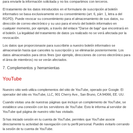
para enviarle la información solicitada y no los compartimos con terceros.
El tratamiento de los datos introducidos en el formulario de suscripción al boletín
informativo se basa exclusivamente en su consentimiento (art. 6, párr. 1, letra a del
RGPD). Puede revocar su consentimiento para el almacenamiento de sus datos, su
dirección de correo electrónico y su uso para el envío del boletín informativo en
cualquier momento, por ejemplo, a través del enlace "Darse de baja" que encontrará en
el boletín. La legalidad del tratamiento de datos ya realizado no se verá afectada por la
revocación.
Los datos que proporcionaste para suscribirte a nuestro boletín informativo se
almacenarán hasta que canceles tu suscripción y se eliminarán posteriormente. Los
datos almacenados para otros fines (por ejemplo, direcciones de correo electrónico para
el área de miembros) no se verán afectados.
7. Complementos y herramientas
YouTube
Nuestro sitio web utiliza complementos del sitio de YouTube, operado por Google. El
operador del sitio es YouTube, LLC, 901 Cherry Ave., San Bruno, CA 94066, EE. UU.
Cuando visitas una de nuestras páginas que incluye un complemento de YouTube, se
establece una conexión con los servidores de YouTube. Esto le informa al servidor de
YouTube qué página de nuestro sitio has visitado.
Si has iniciado sesión en tu cuenta de YouTube, permites que YouTube asocie
directamente tu actividad de navegación con tu perfil personal. Puedes evitarlo cerrando
la sesión de tu cuenta de YouTube.