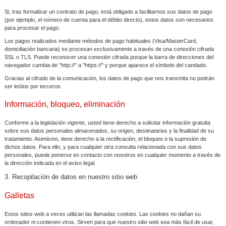
Si, tras formalizar un contrato de pago, está obligado a facilitarnos sus datos de pago
(por ejemplo, el número de cuenta para el débito directo), estos datos son necesarios
para procesar el pago.
Los pagos realizados mediante métodos de pago habituales (Visa/MasterCard,
domiciliación bancaria) se procesan exclusivamente a través de una conexión cifrada
SSL o TLS. Puede reconocer una conexión cifrada porque la barra de direcciones del
navegador cambia de "http://" a "https://" y porque aparece el símbolo del candado.
Gracias al cifrado de la comunicación, los datos de pago que nos transmita no podrán
ser leídos por terceros.
Información, bloqueo, eliminación
Conforme a la legislación vigente, usted tiene derecho a solicitar información gratuita
sobre sus datos personales almacenados, su origen, destinatarios y la finalidad de su
tratamiento. Asimismo, tiene derecho a la rectificación, el bloqueo o la supresión de
dichos datos. Para ello, y para cualquier otra consulta relacionada con sus datos
personales, puede ponerse en contacto con nosotros en cualquier momento a través de
la dirección indicada en el aviso legal.
3. Recopilación de datos en nuestro sitio web
Galletas
Estos sitios web a veces utilizan las llamadas cookies. Las cookies no dañan su
ordenador ni contienen virus. Sirven para que nuestro sitio web sea más fácil de usar,