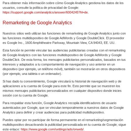
Para obtener más información sobre cómo Google Analytics gestiona los datos de los
usuarios, consulte la política de privacidad de Google:
https://support.google.com/analytics/answer/6004245?hl=de
.
Remarketing de Google Analytics
Nuestros sitios web utilizan las funciones de remarketing de Google Analytics junto con
las funciones multidispositivo de Google AdWords y Google DoubleClick. El proveedor
es Google Inc., 1600 Amphitheatre Parkway, Mountain View, CA 94043, EE. UU.
Esta función te permite vincular las audiencias publicitarias creadas con el remarketing
de Google Analytics con las funciones multidispositivo de Google AdWords y Google
DoubleClick. De esta forma, los mensajes publicitarios personalizados, basados ​​en tus
intereses y adaptados a tu comportamiento de navegación y uso anterior en un
dispositivo (por ejemplo, un teléfono móvil), también se mostrarán en otros dispositivos
(por ejemplo, una tableta o un ordenador).
Si has dado tu consentimiento, Google vinculará tu historial de navegación web y de
aplicaciones a tu cuenta de Google para este fin. Esto permite que se muestren los
mismos mensajes publicitarios personalizados en cualquier dispositivo donde inicies
sesión con tu cuenta de Google.
Para respaldar esta función, Google Analytics recopila identificadores de usuario
autenticados por Google, que se vinculan temporalmente a nuestros datos de Google
Analytics para definir y crear audiencias para publicidad multidispositivo.
Puedes optar por no participar de forma permanente en el remarketing/segmentación
multidispositivo desactivando la publicidad personalizada en tu cuenta de Google; sigue
este enlace:
https://www.google.com/settings/ads/onweb/
.