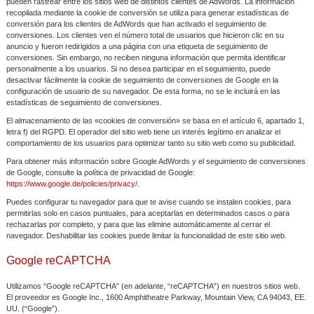
pueden rastrear entre los sitios web de distintos clientes de AdWords. La información
recopilada mediante la cookie de conversión se utiliza para generar estadísticas de
conversión para los clientes de AdWords que han activado el seguimiento de
conversiones. Los clientes ven el número total de usuarios que hicieron clic en su
anuncio y fueron redirigidos a una página con una etiqueta de seguimiento de
conversiones. Sin embargo, no reciben ninguna información que permita identificar
personalmente a los usuarios. Si no desea participar en el seguimiento, puede
desactivar fácilmente la cookie de seguimiento de conversiones de Google en la
configuración de usuario de su navegador. De esta forma, no se le incluirá en las
estadísticas de seguimiento de conversiones.
El almacenamiento de las «cookies de conversión» se basa en el artículo 6, apartado 1,
letra f) del RGPD. El operador del sitio web tiene un interés legítimo en analizar el
comportamiento de los usuarios para optimizar tanto su sitio web como su publicidad.
Para obtener más información sobre Google AdWords y el seguimiento de conversiones
de Google, consulte la política de privacidad de Google:
https://www.google.de/policies/privacy/
.
Puedes configurar tu navegador para que te avise cuando se instalen cookies, para
permitirlas solo en casos puntuales, para aceptarlas en determinados casos o para
rechazarlas por completo, y para que las elimine automáticamente al cerrar el
navegador. Deshabilitar las cookies puede limitar la funcionalidad de este sitio web.
Google reCAPTCHA
Utilizamos “Google reCAPTCHA” (en adelante, “reCAPTCHA”) en nuestros sitios web.
El proveedor es Google Inc., 1600 Amphitheatre Parkway, Mountain View, CA 94043, EE.
UU. (“Google”).