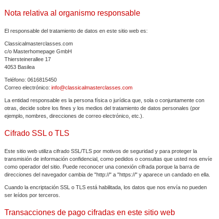
Nota relativa al organismo responsable
El responsable del tratamiento de datos en este sitio web es:
Classicalmasterclasses.com
c/o Masterhomepage GmbH
Thiersteinerallee 17
4053 Basilea
Teléfono: 0616815450
Correo electrónico:
info@classicalmasterclasses.com
La entidad responsable es la persona física o jurídica que, sola o conjuntamente con
otras, decide sobre los fines y los medios del tratamiento de datos personales (por
ejemplo, nombres, direcciones de correo electrónico, etc.).
Cifrado SSL o TLS
Este sitio web utiliza cifrado SSL/TLS por motivos de seguridad y para proteger la
transmisión de información confidencial, como pedidos o consultas que usted nos envíe
como operador del sitio. Puede reconocer una conexión cifrada porque la barra de
direcciones del navegador cambia de "http://" a "https://" y aparece un candado en ella.
Cuando la encriptación SSL o TLS está habilitada, los datos que nos envía no pueden
ser leídos por terceros.
Transacciones de pago cifradas en este sitio web