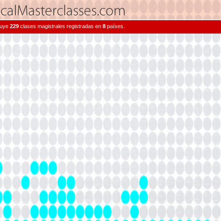
cluye
229
clases magistrales registradas en
8
países.