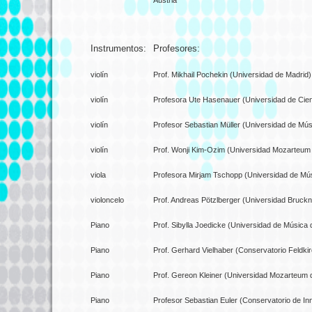
Austria
Instrumentos:
Profesores:
violín
Prof. Mikhail Pochekin (Universidad de Madrid)
violín
Profesora Ute Hasenauer (Universidad de Cien
violín
Profesor Sebastian Müller (Universidad de Mús
violín
Prof. Wonji Kim-Ozim (Universidad Mozarteum
viola
Profesora Mirjam Tschopp (Universidad de Mús
violoncelo
Prof. Andreas Pötzlberger (Universidad Bruckn
Piano
Prof. Sibylla Joedicke (Universidad de Música 
Piano
Prof. Gerhard Vielhaber (Conservatorio Feldkir
Piano
Prof. Gereon Kleiner (Universidad Mozarteum 
Piano
Profesor Sebastian Euler (Conservatorio de In