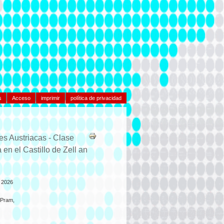
s
Acceso
imprimir
política de privacidad
es Austriacas - Clase
en el Castillo de Zell an
e 2026
 Pram,