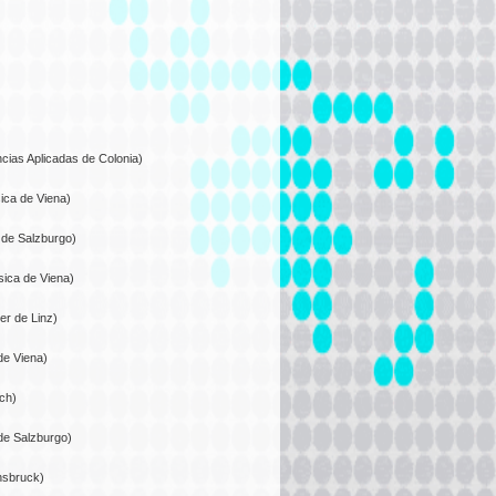
cias Aplicadas de Colonia)
ica de Viena)
 de Salzburgo)
ica de Viena)
er de Linz)
de Viena)
ch)
de Salzburgo)
nsbruck)