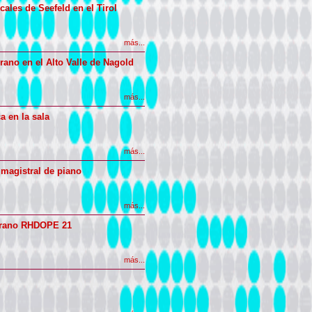
ales de Seefeld en el Tirol
más...
rano en el Alto Valle de Nagold
más...
a en la sala
más...
 magistral de piano
más...
erano RHDOPE 21
más...