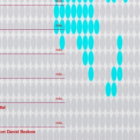
más...
más...
más...
más...
más...
tal
más...
 con Daniel Beskow