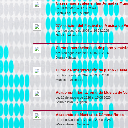
Clases magistrales en las Jornadas Music
de:
31.07.2026 a:
17.08.2026
Seefeld en Tirol
-
Austria
37.ª edición del Festival de Música de Ve
de:
4 de agosto de 2026 a:
14.08.2026
Nagold
-
Alemania
Cursos internacionales de piano y músic
de:
8 de agosto de 2026 a:
15.08.2026
Blonay
-
Suiza
Curso de interpretación de piano - Clase
de:
8 de agosto de 2026 a:
23.08.2026
Münsing
-
Alemania
Academia Internacional de Música de V
de:
10 de agosto de 2026 a:
15.08.2026
Shiroka laka
-
Bulgaria
Academia de Música de Cámara Notos
de:
14 de agosto de 2026 a:
22.08.2026
Weikersheim
-
Alemania