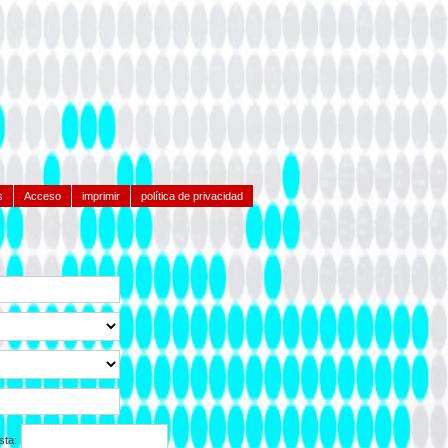
s
Acceso
imprimir
política de privacidad
sta: