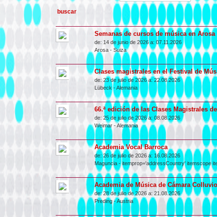
Semanas de cursos de música en Arosa
de:
14 de junio de 2026 a:
07.11.2026
Arosa
-
Suiza
Clases magistrales en el Festival de Mú
de:
23 de julio de 2026 a:
22.08.2026
Lübeck
-
Alemania
66.ª edición de las Clases Magistrales 
de:
25 de julio de 2026 a:
08.08.2026
Weimar
-
Alemania
Academia Vocal Barroca
de:
26 de julio de 2026 a:
16.08.2026
Maguncia
- itemprop='addressCountry' itemscope it
Academia de Música de Cámara Colluvi
de:
28 de julio de 2026 a:
21.08.2026
Preding
-
Austria