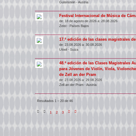
Gutenstein
-
Austria
Festival Internacional de Música de Cáma
de:
18 de agosto de 2026 a:
28.08.2026
Zeist
-
Países Bajos
17.ª edición de las clases magistrales de
de:
23.08.2026 a:
30.08.2026
Uttwil
-
Suiza
48.ª edición de las Clases Magistrales A
para Jóvenes de Violín, Viola, Violonchel
de Zell an der Pram
de:
23.08.2026 a:
29.08.2026
Zell an der Pram
-
Austria
Resultados 1 – 20 de 46
1
2
3