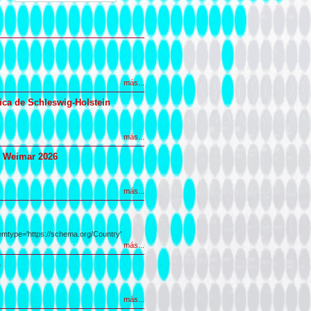
más...
sica de Schleswig-Holstein
más...
de Weimar 2026
más...
emtype='https://schema.org/Country'
más...
o
más...