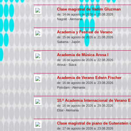
Clase magistral de Vadim Gluzman
de:
14 de agosto de 2026 a:
20.08.2026
Nagold
-
Alemania
Academia y Festival de Verano
de:
15 de agosto de 2026 a:
21.08.2026
Saitama
-
Japón
Academia de Música Arosa I
de:
16 de agosto de 2026 a:
22.08.2026
Arosa
-
Suiza
Academia de Verano Edwin Fischer
de:
16 de agosto de 2026 a:
23.08.2026
Potsdam
-
Alemania
10.ª Academia Internacional de Verano Et
de:
16 de agosto de 2026 a:
29.08.2026
Ettal
-
Alemania
Clase magistral de piano de Gutenstein
de:
17 de agosto de 2026 a:
23.08.2026