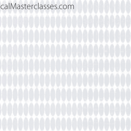
cluye
237
clases magistrales registradas en
8
países.