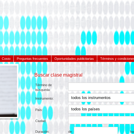
Costo
Preguntas frecuentes
Oportunidades publicitarias
Términos y condicione
Buscar clase magistral
Término de
búsqueda:
Instrumento:
País:
Ciudad:
Duración:
de:
ha