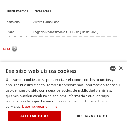
Instrumentos:
Profesores:
saxófono
Álvaro Collao León
Piano
Evgenia Radosslavova (10-12 de julio de 2026)
atrás
© Copyright de classicalmasterclasses.com | Desarrollado por masterhomepage.ch
×
Ese sitio web utiliza cookies
Utilizamos cookies para personalizar el contenido, los anuncios y
GERM
analizar nuestro tráfico. También compartimos información sobre su
uso de nuestro sitio con nuestros socios de publicidad y análisis,
ENGLI
quienes pueden combinarla con otra información que les haya
proporcionado o que hayan recopilado a partir del uso de sus
ITALIA
servicios.
Datenschutzrichtlinie
FRENC
ACEPTAR TODO
RECHAZAR TODO
SPANI