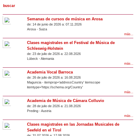
Semanas de cursos de música en Arosa
de:
14 de junio de 2026 a:
07.11.2026
Arosa
-
Suiza
más...
Clases magistrales en el Festival de Música de
Schleswig-Holstein
de:
23 de julio de 2026 a:
22.08.2026
Lübeck
-
Alemania
más...
Academia Vocal Barroca
de:
26 de julio de 2026 a:
16.08.2026
Maguncia
- itemprop='addressCountry' itemscope
itemtype='https://schema.org/Country'
más...
Academia de Música de Cámara Colluvio
de:
28 de julio de 2026 a:
21.08.2026
Preding
-
Austria
más...
Clases magistrales en las Jornadas Musicales de
Seefeld en el Tirol
de:
31.07.2026 a:
17.08.2026