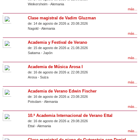
Weikersheim
-
Alemania
más...
Clase magistral de Vadim Gluzman
de:
14 de agosto de 2026 a:
20.08.2026
Nagold
-
Alemania
más...
Academia y Festival de Verano
de:
15 de agosto de 2026 a:
21.08.2026
Saitama
-
Japón
más...
Academia de Música Arosa I
de:
16 de agosto de 2026 a:
22.08.2026
Arosa
-
Suiza
más...
Academia de Verano Edwin Fischer
de:
16 de agosto de 2026 a:
23.08.2026
Potsdam
-
Alemania
más...
10.ª Academia Internacional de Verano Ettal
de:
16 de agosto de 2026 a:
29.08.2026
Ettal
-
Alemania
más...
Clase magistral de piano de Gutenstein con Daniel