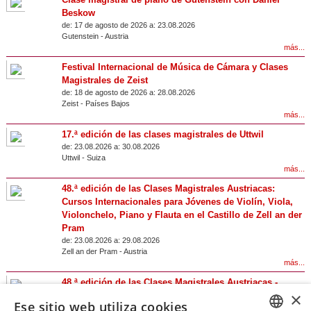
Beskow
de:
17 de agosto de 2026 a:
23.08.2026
Gutenstein
-
Austria
más...
Festival Internacional de Música de Cámara y Clases
Magistrales de Zeist
de:
18 de agosto de 2026 a:
28.08.2026
Zeist
-
Países Bajos
más...
17.ª edición de las clases magistrales de Uttwil
de:
23.08.2026 a:
30.08.2026
Uttwil
-
Suiza
más...
48.ª edición de las Clases Magistrales Austriacas:
Cursos Internacionales para Jóvenes de Violín, Viola,
Violonchelo, Piano y Flauta en el Castillo de Zell an der
Pram
de:
23.08.2026 a:
29.08.2026
Zell an der Pram
-
Austria
más...
48.ª edición de las Clases Magistrales Austriacas -
×
Clases Magistrales Internacionales de Canto en el
Ese sitio web utiliza cookies
Castillo de Zell an der Pram