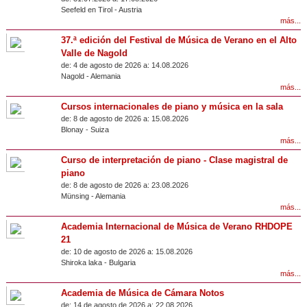
Seefeld en Tirol
-
Austria
más...
37.ª edición del Festival de Música de Verano en el Alto
Valle de Nagold
de:
4 de agosto de 2026 a:
14.08.2026
Nagold
-
Alemania
más...
Cursos internacionales de piano y música en la sala
de:
8 de agosto de 2026 a:
15.08.2026
Blonay
-
Suiza
más...
Curso de interpretación de piano - Clase magistral de
piano
de:
8 de agosto de 2026 a:
23.08.2026
Münsing
-
Alemania
más...
Academia Internacional de Música de Verano RHDOPE
21
de:
10 de agosto de 2026 a:
15.08.2026
Shiroka laka
-
Bulgaria
más...
Academia de Música de Cámara Notos
de:
14 de agosto de 2026 a:
22.08.2026