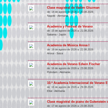
Clase magistral de Vadim Gluzman
de:
14 de agosto de 2026 a:
20.08.2026
Nagold
-
Alemania
Academia y Festival de Verano
de:
15 de agosto de 2026 a:
21.08.2026
Saitama
-
Japón
Academia de Música Arosa I
de:
16 de agosto de 2026 a:
22.08.2026
Arosa
-
Suiza
Academia de Verano Edwin Fischer
de:
16 de agosto de 2026 a:
23.08.2026
Potsdam
-
Alemania
10.ª Academia Internacional de Verano Et
de:
16 de agosto de 2026 a:
29.08.2026
Ettal
-
Alemania
Clase magistral de piano de Gutenstein
de:
17 de agosto de 2026 a:
23.08.2026