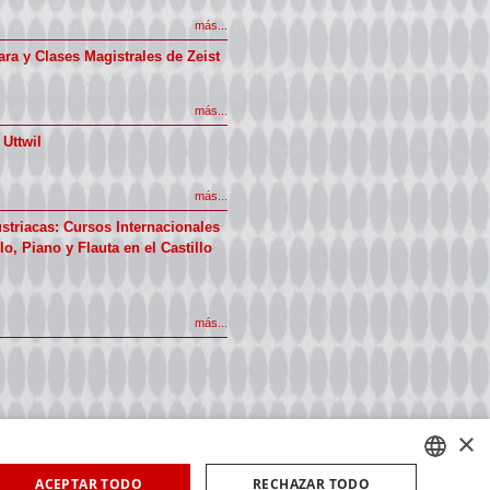
más...
ra y Clases Magistrales de Zeist
más...
 Uttwil
más...
ustriacas: Cursos Internacionales
o, Piano y Flauta en el Castillo
más...
×
ACEPTAR TODO
RECHAZAR TODO