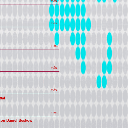
más...
más...
más...
más...
más...
tal
más...
 con Daniel Beskow