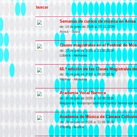
Semanas de cursos de música en Arosa
de:
14 de junio de 2026 a:
07.11.2026
Arosa
-
Suiza
Clases magistrales en el Festival de Mú
de:
23 de julio de 2026 a:
22.08.2026
Lübeck
-
Alemania
66.ª edición de las Clases Magistrales 
de:
25 de julio de 2026 a:
08.08.2026
Weimar
-
Alemania
Academia Vocal Barroca
de:
26 de julio de 2026 a:
16.08.2026
Maguncia
- itemprop='addressCountry' itemscope it
Academia de Música de Cámara Colluvi
de:
28 de julio de 2026 a:
21.08.2026
Preding
-
Austria