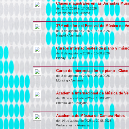
Clases magistrales en las Jornadas Music
de:
31.07.2026 a:
17.08.2026
Seefeld en Tirol
-
Austria
37.ª edición del Festival de Música de Ve
de:
4 de agosto de 2026 a:
14.08.2026
Nagold
-
Alemania
Cursos internacionales de piano y músic
de:
8 de agosto de 2026 a:
15.08.2026
Blonay
-
Suiza
Curso de interpretación de piano - Clase
de:
8 de agosto de 2026 a:
23.08.2026
Münsing
-
Alemania
Academia Internacional de Música de V
de:
10 de agosto de 2026 a:
15.08.2026
Shiroka laka
-
Bulgaria
Academia de Música de Cámara Notos
de:
14 de agosto de 2026 a:
22.08.2026
Weikersheim
-
Alemania