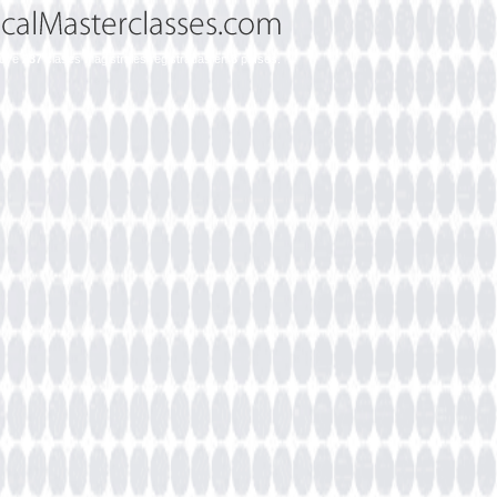
cluye
237
clases magistrales registradas en
8
países.