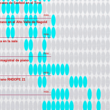
ales de Seefeld en el Tirol
más...
rano en el Alto Valle de Nagold
más...
a en la sala
más...
 magistral de piano
más...
erano RHDOPE 21
más...