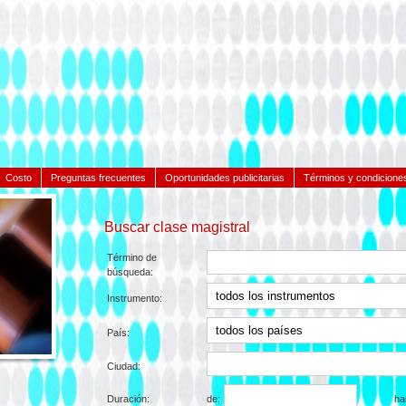
Costo
Preguntas frecuentes
Oportunidades publicitarias
Términos y condicione
Buscar clase magistral
Término de
búsqueda:
Instrumento:
País:
Ciudad:
Duración:
de:
ha