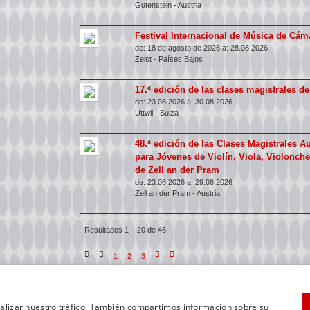
Gutenstein
-
Austria
Festival Internacional de Música de Cáma
de:
18 de agosto de 2026 a:
28.08.2026
Zeist
-
Países Bajos
17.ª edición de las clases magistrales de
de:
23.08.2026 a:
30.08.2026
Uttwil
-
Suiza
48.ª edición de las Clases Magistrales A
para Jóvenes de Violín, Viola, Violonchel
de Zell an der Pram
de:
23.08.2026 a:
29.08.2026
Zell an der Pram
-
Austria
Resultados 1 – 20 de 46
1
2
3
analizar nuestro tráfico. También compartimos información sobre su