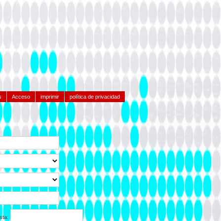
s
Acceso
imprimir
política de privacidad
sta: