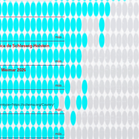
más...
sica de Schleswig-Holstein
más...
de Weimar 2026
más...
emtype='https://schema.org/Country'
más...
o
más...