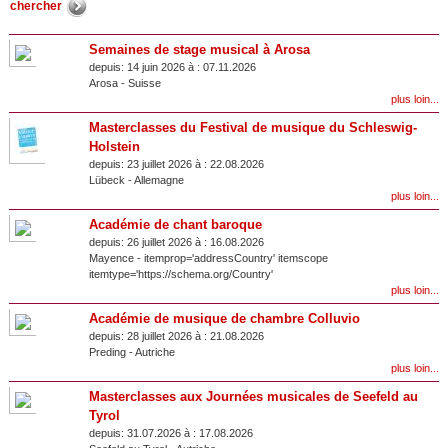
Semaines de stage musical à Arosa
depuis:
14 juin 2026 à :
07.11.2026
Arosa
-
Suisse
plus loin...
Masterclasses du Festival de musique du Schleswig-
Holstein
depuis:
23 juillet 2026 à :
22.08.2026
Lübeck
-
Allemagne
plus loin...
Académie de chant baroque
depuis:
26 juillet 2026 à :
16.08.2026
Mayence
- itemprop='addressCountry' itemscope
itemtype='https://schema.org/Country'
plus loin...
Académie de musique de chambre Colluvio
depuis:
28 juillet 2026 à :
21.08.2026
Preding
-
Autriche
plus loin...
Masterclasses aux Journées musicales de Seefeld au
Tyrol
depuis:
31.07.2026 à :
17.08.2026