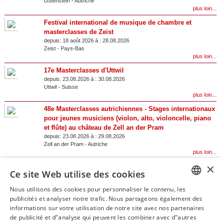
Gutenstein
-
Autriche
plus loin...
Festival international de musique de chambre et
masterclasses de Zeist
depuis:
18 août 2026 à :
28.08.2026
Zeist
-
Pays-Bas
plus loin...
17e Masterclasses d'Uttwil
depuis:
23.08.2026 à :
30.08.2026
Uttwil
-
Suisse
plus loin...
48e Masterclasses autrichiennes - Stages internationaux
pour jeunes musiciens (violon, alto, violoncelle, piano
et flûte) au château de Zell an der Pram
depuis:
23.08.2026 à :
29.08.2026
Zell an der Pram
-
Autriche
plus loin...
×
48e Masterclasses autrichiennes - Masterclasses
Ce site Web utilise des cookies
internationales de chant au château de Zell an der Pram
depuis:
23.08.2026 à :
29.08.2026
Nous utilisons des cookies pour personnaliser le contenu, les
Zell an der Pram
-
Autriche
GERM
publicités et analyser notre trafic. Nous partageons également des
plus loin...
informations sur votre utilisation de notre site avec nos partenaires
ENGLI
de publicité et d"analyse qui peuvent les combiner avec d"autres
Résultats 1 à 20 sur 45