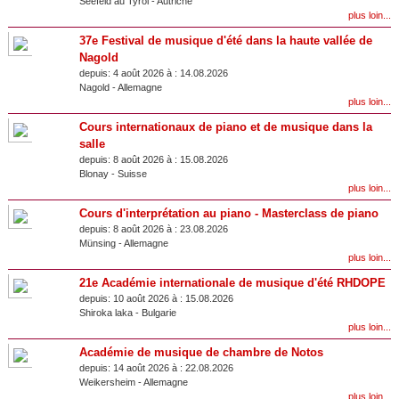
Seefeld au Tyrol
-
Autriche
plus loin...
37e Festival de musique d'été dans la haute vallée de
Nagold
depuis:
4 août 2026 à :
14.08.2026
Nagold
-
Allemagne
plus loin...
Cours internationaux de piano et de musique dans la
salle
depuis:
8 août 2026 à :
15.08.2026
Blonay
-
Suisse
plus loin...
Cours d'interprétation au piano - Masterclass de piano
depuis:
8 août 2026 à :
23.08.2026
Münsing
-
Allemagne
plus loin...
21e Académie internationale de musique d'été RHDOPE
depuis:
10 août 2026 à :
15.08.2026
Shiroka laka
-
Bulgarie
plus loin...
Académie de musique de chambre de Notos
depuis:
14 août 2026 à :
22.08.2026
Weikersheim
-
Allemagne
plus loin...