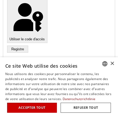
Utiliser le code d'accès
Registre
×
Ce site Web utilise des cookies
Mot de passe oublié ?
Nous utilisons des cookies pour personnaliser le contenu, les
Nom d'utilisateur oublié ?
GERM
publicités et analyser notre trafic. Nous partageons également des
informations sur votre utilisation de notre site avec nos partenaires
Vous n'avez pas encore créé de compte utilisateur ?
ENGLI
de publicité et d"analyse qui peuvent les combiner avec d"autres
informations que vous leur avez fournies ou qu"ils ont collectées lors
ITALIA
de votre utilisation de leurs services.
Datenschutzrichtlinie
© Copyright classicalmasterclasses.com | Propulsé par masterhomepage.ch
FRENC
ACCEPTER TOUT
REFUSER TOUT
SPANI