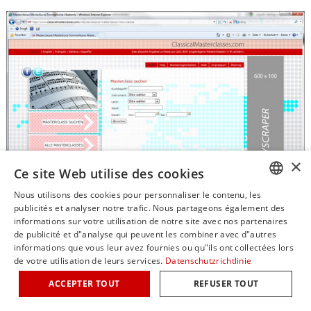
×
Ce site Web utilise des cookies
Nous utilisons des cookies pour personnaliser le contenu, les
GERM
publicités et analyser notre trafic. Nous partageons également des
informations sur votre utilisation de notre site avec nos partenaires
ENGLI
E-mail:
info@ClassicalMasterclasses.com
de publicité et d"analyse qui peuvent les combiner avec d"autres
informations que vous leur avez fournies ou qu"ils ont collectées lors
ITALIA
de votre utilisation de leurs services.
Datenschutzrichtlinie
© Copyright classicalmasterclasses.com | Propulsé par masterhomepage.ch
FRENC
ACCEPTER TOUT
REFUSER TOUT
SPANI