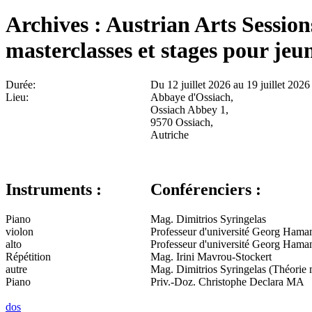
Archives : Austrian Arts Session
masterclasses et stages pour jeu
Durée:
Du
12 juillet 2026 au
19 juillet 2026
Lieu:
Abbaye d'Ossiach,
Ossiach Abbey 1,
9570
Ossiach,
Autriche
Instruments :
Conférenciers :
Piano
Mag. Dimitrios Syringelas
violon
Professeur d'université Georg Hama
alto
Professeur d'université Georg Hama
Répétition
Mag. Irini Mavrou-Stockert
autre
Mag. Dimitrios Syringelas (Théorie 
Piano
Priv.-Doz. Christophe Declara MA
dos