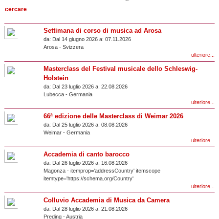
Settimana di corso di musica ad Arosa
da:
Dal 14 giugno 2026 a:
07.11.2026
Arosa
-
Svizzera
ulteriore...
Masterclass del Festival musicale dello Schleswig-
Holstein
da:
Dal 23 luglio 2026 a:
22.08.2026
Lubecca
-
Germania
ulteriore...
66ª edizione delle Masterclass di Weimar 2026
da:
Dal 25 luglio 2026 a:
08.08.2026
Weimar
-
Germania
ulteriore...
Accademia di canto barocco
da:
Dal 26 luglio 2026 a:
16.08.2026
Magonza
- itemprop='addressCountry' itemscope
itemtype='https://schema.org/Country'
ulteriore...
Colluvio Accademia di Musica da Camera
da:
Dal 28 luglio 2026 a:
21.08.2026
Preding
-
Austria