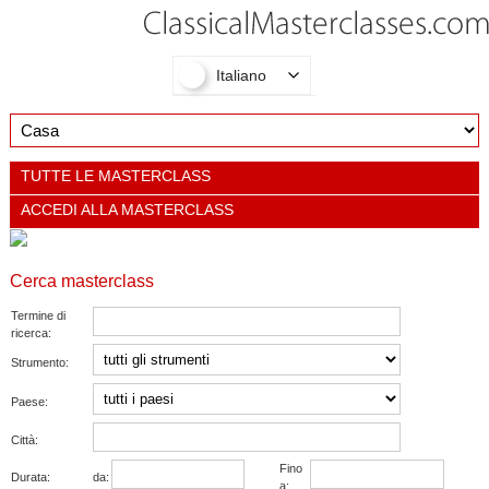
Italiano
TUTTE LE MASTERCLASS
ACCEDI ALLA MASTERCLASS
Cerca masterclass
Termine di
ricerca:
Strumento:
Paese:
Città:
Fino
Durata:
da:
a: