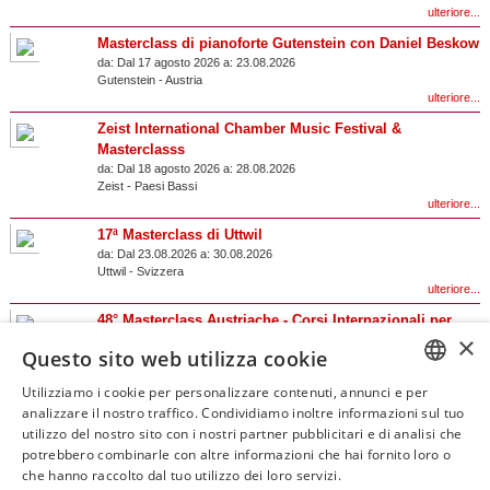
ulteriore...
Masterclass di pianoforte Gutenstein con Daniel Beskow
da:
Dal 17 agosto 2026 a:
23.08.2026
Gutenstein
-
Austria
ulteriore...
Zeist International Chamber Music Festival &
Masterclasss
da:
Dal 18 agosto 2026 a:
28.08.2026
Zeist
-
Paesi Bassi
ulteriore...
17ª Masterclass di Uttwil
da:
Dal 23.08.2026 a:
30.08.2026
Uttwil
-
Svizzera
ulteriore...
48° Masterclass Austriache - Corsi Internazionali per
×
Giovani di Violino, Viola, Violoncello, Pianoforte e
Questo sito web utilizza cookie
Flauto presso il Castello di Zell an der Pram
da:
Dal 23.08.2026 a:
29.08.2026
Utilizziamo i cookie per personalizzare contenuti, annunci e per
Zell an der Pram
-
Austria
GERM
analizzare il nostro traffico. Condividiamo inoltre informazioni sul tuo
ulteriore...
utilizzo del nostro sito con i nostri partner pubblicitari e di analisi che
ENGLI
potrebbero combinarle con altre informazioni che hai fornito loro o
Risultati 1 – 20 di 46
che hanno raccolto dal tuo utilizzo dei loro servizi.
ITALIA