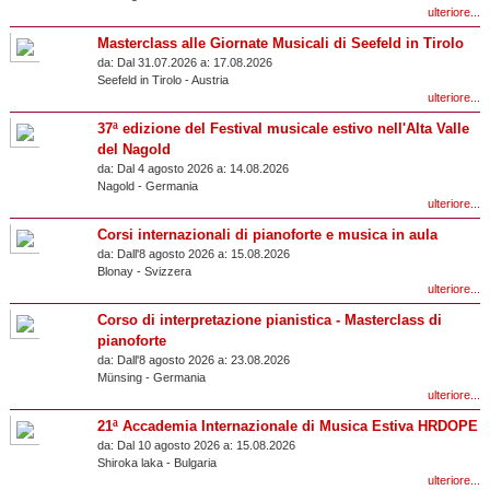
ulteriore...
Masterclass alle Giornate Musicali di Seefeld in Tirolo
da:
Dal 31.07.2026 a:
17.08.2026
Seefeld in Tirolo
-
Austria
ulteriore...
37ª edizione del Festival musicale estivo nell'Alta Valle
del Nagold
da:
Dal 4 agosto 2026 a:
14.08.2026
Nagold
-
Germania
ulteriore...
Corsi internazionali di pianoforte e musica in aula
da:
Dall'8 agosto 2026 a:
15.08.2026
Blonay
-
Svizzera
ulteriore...
Corso di interpretazione pianistica - Masterclass di
pianoforte
da:
Dall'8 agosto 2026 a:
23.08.2026
Münsing
-
Germania
ulteriore...
21ª Accademia Internazionale di Musica Estiva HRDOPE
da:
Dal 10 agosto 2026 a:
15.08.2026
Shiroka laka
-
Bulgaria
ulteriore...