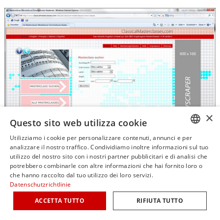
×
Questo sito web utilizza cookie
Utilizziamo i cookie per personalizzare contenuti, annunci e per
GERM
analizzare il nostro traffico. Condividiamo inoltre informazioni sul tuo
utilizzo del nostro sito con i nostri partner pubblicitari e di analisi che
ENGLI
E-mail:
info@ClassicalMasterclasses.com
potrebbero combinarle con altre informazioni che hai fornito loro o
che hanno raccolto dal tuo utilizzo dei loro servizi.
ITALIA
Datenschutzrichtlinie
© copyright by classicalmasterclasses.com | powered by masterhomepage.ch
FRENC
ACCETTA TUTTO
RIFIUTA TUTTO
SPANI