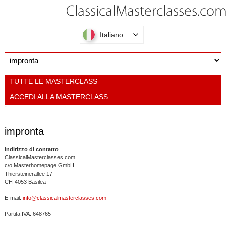
Italiano
TUTTE LE MASTERCLASS
ACCEDI ALLA MASTERCLASS
impronta
Indirizzo di contatto
ClassicalMasterclasses.com
c/o Masterhomepage GmbH
Thiersteinerallee 17
CH-4053 Basilea
E-mail:
info@classicalmasterclasses.com
Partita IVA: 648765