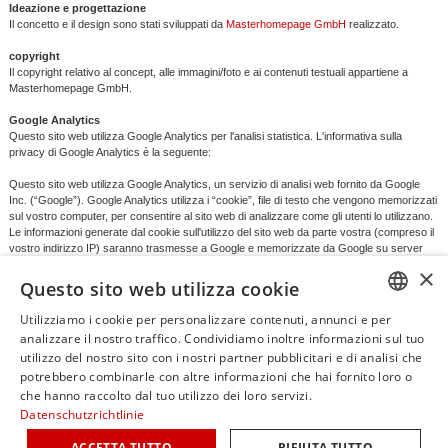
Ideazione e progettazione
Il concetto e il design sono stati sviluppati da
Masterhomepage GmbH
realizzato.
copyright
Il copyright relativo al concept, alle immagini/foto e ai contenuti testuali appartiene a
Masterhomepage GmbH.
Google Analytics
Questo sito web utilizza Google Analytics per l'analisi statistica. L'informativa sulla
privacy di Google Analytics è la seguente:
Questo sito web utilizza Google Analytics, un servizio di analisi web fornito da Google
Inc. (“Google”). Google Analytics utilizza i “cookie”, file di testo che vengono memorizzati
sul vostro computer, per consentire al sito web di analizzare come gli utenti lo utilizzano.
Le informazioni generate dal cookie sull'utilizzo del sito web da parte vostra (compreso il
vostro indirizzo IP) saranno trasmesse a Google e memorizzate da Google su server
negli Stati Uniti. Google utilizzerà queste informazioni allo scopo di valutare il vostro
×
utilizzo del sito web, compilare report sull'attività del sito web per gli operatori del sito e
Questo sito web utilizza cookie
fornire altri servizi relativi all'attività del sito web e all'utilizzo di Internet. Google potrebbe
anche trasferire queste informazioni a terzi ove ciò sia imposto dalla legge o laddove tali
Utilizziamo i cookie per personalizzare contenuti, annunci e per
terzi trattino le informazioni per conto di Google. Google non assocerà il vostro indirizzo
GERM
analizzare il nostro traffico. Condividiamo inoltre informazioni sul tuo
IP a nessun altro dato in suo possesso. Potete rifiutare l'uso dei cookie selezionando le
utilizzo del nostro sito con i nostri partner pubblicitari e di analisi che
impostazioni appropriate sul vostro browser; tuttavia, tenete presente che in tal caso
ENGLI
potrebbero combinarle con altre informazioni che hai fornito loro o
potreste non essere in grado di utilizzare tutte le funzionalità di questo sito web.
Utilizzando questo sito web, acconsentite al trattamento dei vostri dati da parte di Google
che hanno raccolto dal tuo utilizzo dei loro servizi.
ITALIA
con le modalità e per le finalità sopra indicate
Datenschutzrichtlinie
FRENC
ACCETTA TUTTO
RIFIUTA TUTTO