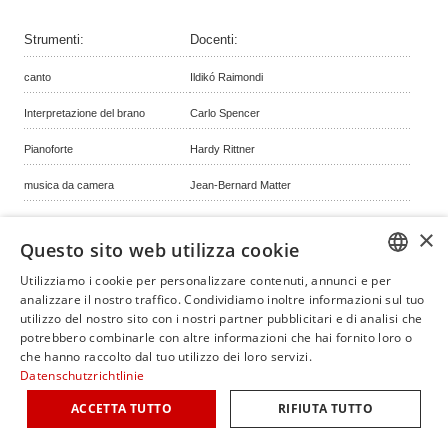
Strumenti:
Docenti:
canto
Ildikó Raimondi
Interpretazione del brano
Carlo Spencer
Pianoforte
Hardy Rittner
musica da camera
Jean-Bernard Matter
×
Indietro
Questo sito web utilizza cookie
Utilizziamo i cookie per personalizzare contenuti, annunci e per
GERM
analizzare il nostro traffico. Condividiamo inoltre informazioni sul tuo
© copyright by classicalmasterclasses.com | powered by masterhomepage.ch
utilizzo del nostro sito con i nostri partner pubblicitari e di analisi che
ENGLI
potrebbero combinarle con altre informazioni che hai fornito loro o
che hanno raccolto dal tuo utilizzo dei loro servizi.
ITALIA
Datenschutzrichtlinie
FRENC
ACCETTA TUTTO
RIFIUTA TUTTO
SPANI